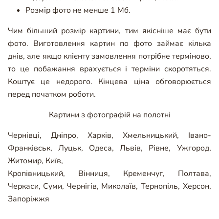
Розмір фото не менше 1 Мб.
Чим більший розмір картини, тим якісніше має бути
фото. Виготовлення картин по фото займає кілька
днів, але якщо клієнту замовлення потрібне терміново,
то це побажання врахується і терміни скоротяться.
Коштує це недорого. Кінцева ціна обговорюється
перед початком роботи.
Картини з фотографій на полотні
Чернівці
,
Дніпро
,
Харків
,
Хмельницький
,
Івано-
Франківськ
,
Луцьк
,
Одеса
,
Львів
,
Рівне
,
Ужгород
,
Житомир
,
Київ
,
Кропівницький
,
Вінниця
,
Кременчуг
,
Полтава
,
Черкаси
,
Суми
,
Чернігів
,
Миколаїв
,
Тернопіль
,
Херсон
,
Запоріжжя