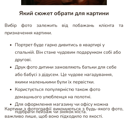
Який сюжет обрати для картини
Вибір фото залежить від побажань клієнта та
призначення картини.
Портрет буде гарно дивитись в квартирі у
спальній. Він стане чудовим подарунком собі або
другові.
Друк фото дитини замовляють батьки для себе
або бабусі з дідусем. Це чудове нагадування,
якими маленькими були їх первістки.
Користується популярністю також фото
домашнього улюбленця на полотні.
Для оформлення магазину чи офісу можна
Картини з фотографії виконуються з будь-якого фото,
підібрати пейзаж чи знімок міста.
важливо лише, щоб воно підходило по якості.