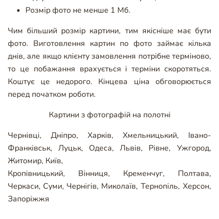
Розмір фото не менше 1 Мб.
Чим більший розмір картини, тим якісніше має бути
фото. Виготовлення картин по фото займає кілька
днів, але якщо клієнту замовлення потрібне терміново,
то це побажання врахується і терміни скоротяться.
Коштує це недорого. Кінцева ціна обговорюється
перед початком роботи.
Картини з фотографій на полотні
Чернівці
,
Дніпро
,
Харків
,
Хмельницький
,
Івано-
Франківськ
,
Луцьк
,
Одеса
,
Львів
,
Рівне
,
Ужгород
,
Житомир
,
Київ
,
Кропівницький
,
Вінниця
,
Кременчуг
,
Полтава
,
Черкаси
,
Суми
,
Чернігів
,
Миколаїв
,
Тернопіль
,
Херсон
,
Запоріжжя