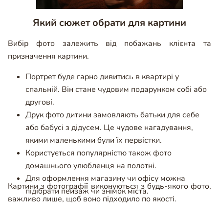
Який сюжет обрати для картини
Вибір фото залежить від побажань клієнта та
призначення картини.
Портрет буде гарно дивитись в квартирі у
спальній. Він стане чудовим подарунком собі або
другові.
Друк фото дитини замовляють батьки для себе
або бабусі з дідусем. Це чудове нагадування,
якими маленькими були їх первістки.
Користується популярністю також фото
домашнього улюбленця на полотні.
Для оформлення магазину чи офісу можна
Картини з фотографії виконуються з будь-якого фото,
підібрати пейзаж чи знімок міста.
важливо лише, щоб воно підходило по якості.