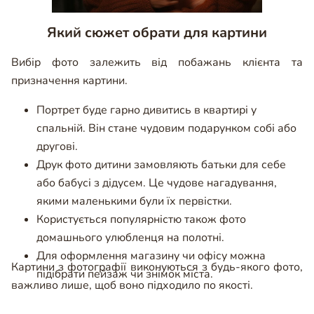
Який сюжет обрати для картини
Вибір фото залежить від побажань клієнта та
призначення картини.
Портрет буде гарно дивитись в квартирі у
спальній. Він стане чудовим подарунком собі або
другові.
Друк фото дитини замовляють батьки для себе
або бабусі з дідусем. Це чудове нагадування,
якими маленькими були їх первістки.
Користується популярністю також фото
домашнього улюбленця на полотні.
Для оформлення магазину чи офісу можна
Картини з фотографії виконуються з будь-якого фото,
підібрати пейзаж чи знімок міста.
важливо лише, щоб воно підходило по якості.