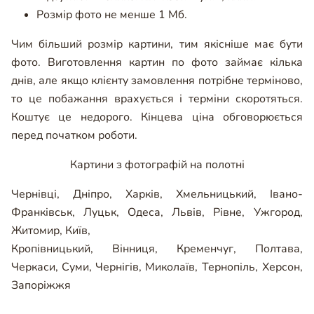
Розмір фото не менше 1 Мб.
Чим більший розмір картини, тим якісніше має бути
фото. Виготовлення картин по фото займає кілька
днів, але якщо клієнту замовлення потрібне терміново,
то це побажання врахується і терміни скоротяться.
Коштує це недорого. Кінцева ціна обговорюється
перед початком роботи.
Картини з фотографій на полотні
Чернівці
,
Дніпро
,
Харків
,
Хмельницький
,
Івано-
Франківськ
,
Луцьк
,
Одеса
,
Львів
,
Рівне
,
Ужгород
,
Житомир
,
Київ
,
Кропівницький
,
Вінниця
,
Кременчуг
,
Полтава
,
Черкаси
,
Суми
,
Чернігів
,
Миколаїв
,
Тернопіль
,
Херсон
,
Запоріжжя