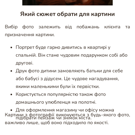
Який сюжет обрати для картини
Вибір фото залежить від побажань клієнта та
призначення картини.
Портрет буде гарно дивитись в квартирі у
спальній. Він стане чудовим подарунком собі або
другові.
Друк фото дитини замовляють батьки для себе
або бабусі з дідусем. Це чудове нагадування,
якими маленькими були їх первістки.
Користується популярністю також фото
домашнього улюбленця на полотні.
Для оформлення магазину чи офісу можна
Картини з фотографії виконуються з будь-якого фото,
підібрати пейзаж чи знімок міста.
важливо лише, щоб воно підходило по якості.