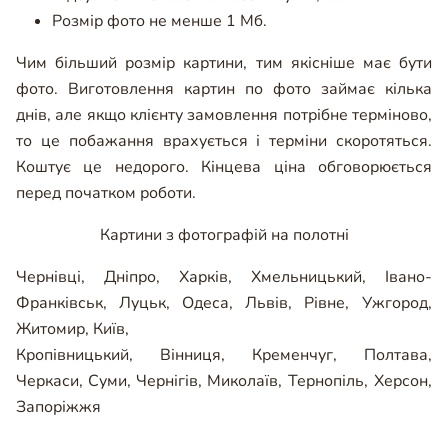
Розмір фото не менше 1 Мб.
Чим більший розмір картини, тим якісніше має бути
фото. Виготовлення картин по фото займає кілька
днів, але якщо клієнту замовлення потрібне терміново,
то це побажання врахується і терміни скоротяться.
Коштує це недорого. Кінцева ціна обговорюється
перед початком роботи.
Картини з фотографій на полотні
Чернівці
,
Дніпро
,
Харків
,
Хмельницький
,
Івано-
Франківськ
,
Луцьк
,
Одеса
,
Львів
,
Рівне
,
Ужгород
,
Житомир
,
Київ
,
Кропівницький
,
Вінниця
,
Кременчуг
,
Полтава
,
Черкаси
,
Суми
,
Чернігів
,
Миколаїв
,
Тернопіль
,
Херсон
,
Запоріжжя