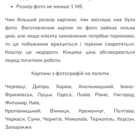
Розмір фото не менше 1 Мб.
Чим більший розмір картини, тим якісніше має бути
фото. Виготовлення картин по фото займає кілька
днів, але якщо клієнту замовлення потрібне терміново,
то це побажання врахується і терміни скоротяться.
Коштує це недорого. Кінцева ціна обговорюється
перед початком роботи.
Картини з фотографій на полотні
Чернівці
,
Дніпро
,
Харків
,
Хмельницький
,
Івано-
Франківськ
,
Луцьк
,
Одеса
,
Львів
,
Рівне
,
Ужгород
,
Житомир
,
Київ
,
Кропівницький
,
Вінниця
,
Кременчуг
,
Полтава
,
Черкаси
,
Суми
,
Чернігів
,
Миколаїв
,
Тернопіль
,
Херсон
,
Запоріжжя