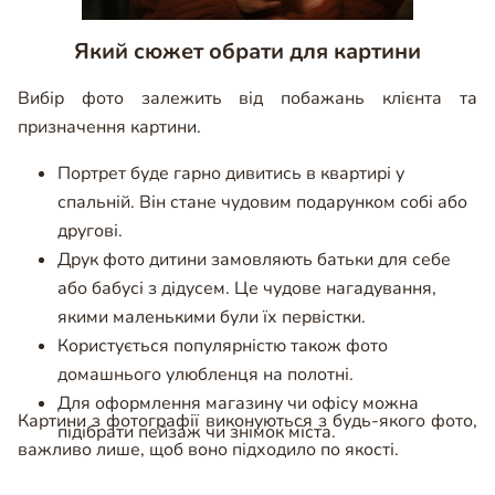
Який сюжет обрати для картини
Вибір фото залежить від побажань клієнта та
призначення картини.
Портрет буде гарно дивитись в квартирі у
спальній. Він стане чудовим подарунком собі або
другові.
Друк фото дитини замовляють батьки для себе
або бабусі з дідусем. Це чудове нагадування,
якими маленькими були їх первістки.
Користується популярністю також фото
домашнього улюбленця на полотні.
Для оформлення магазину чи офісу можна
Картини з фотографії виконуються з будь-якого фото,
підібрати пейзаж чи знімок міста.
важливо лише, щоб воно підходило по якості.